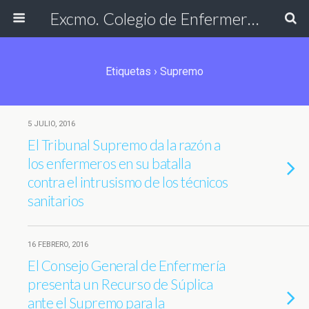
Excmo. Colegio de Enfermería de Cádiz
Etiquetas › Supremo
5 JULIO, 2016
El Tribunal Supremo da la razón a
los enfermeros en su batalla
contra el intrusismo de los técnicos
sanitarios
16 FEBRERO, 2016
El Consejo General de Enfermería
presenta un Recurso de Súplica
ante el Supremo para la