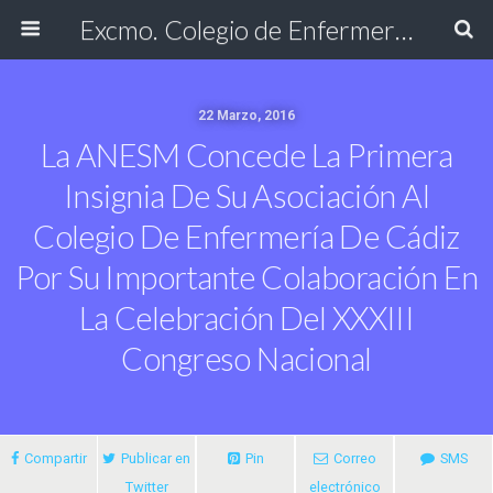
Excmo. Colegio de Enfermería de Cádiz
22 Marzo, 2016
La ANESM Concede La Primera
Insignia De Su Asociación Al
Colegio De Enfermería De Cádiz
Por Su Importante Colaboración En
La Celebración Del XXXIII
Congreso Nacional
Compartir
Publicar en
Pin
Correo
SMS
Twitter
electrónico