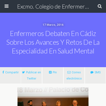
Excmo. Colegio de Enfermería de Cádiz
17 Marzo, 2016
Enfermeros Debaten En Cádiz
Sobre Los Avances Y Retos De La
Especialidad En Salud Mental
Compartir
Publicar en
Pin
Correo
SMS
Twitter
electrónico