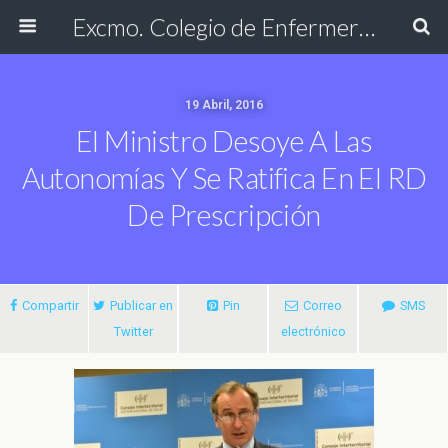
Excmo. Colegio de Enfermería de Cádiz
19 Abril, 2016
El Ministro Desoye A Las
Autonomías Y Se Ratifica En El RD
De Prescripción
Compartir
Publicar en
Pin
Correo
SMS
Twitter
electrónico