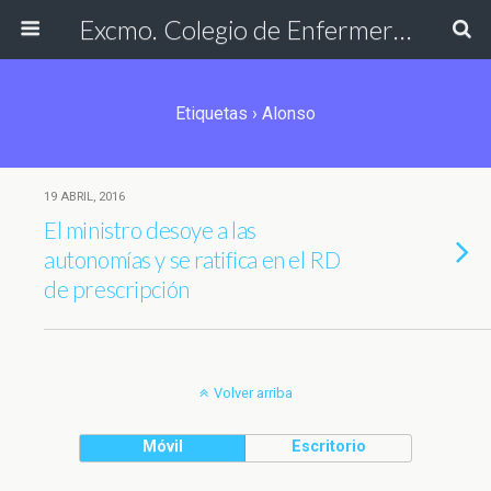
Excmo. Colegio de Enfermería de Cádiz
Etiquetas › Alonso
19 ABRIL, 2016
El ministro desoye a las
autonomías y se ratifica en el RD
de prescripción
Volver arriba
Móvil
Escritorio