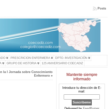
Posts
LADO
PRESCRICION ENFERMERA
DPTO. INVESTIGACIÓN
A
GRUPO DE HISTORIA
125 ANIVERSARIO COECADIZ
en la I Jornada sobre Conocimiento
Mantente siempre
Enfermero
»
informado
Introduce tu dirección de E-
mail:
Delivered by
FeedBurner