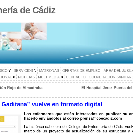
ería de Cádiz
DICO
SERVICIOS
MATRONAS
OFERTAS DE EMPLEO
ÁREA DEL JUBI
CIONAL
NOTICIAS
MULTIMEDIA
CONTACTO
COOPERACIÓN SANITARI
 Atún Rojo de Almadraba
El Hospital Jerez Puerta de
 Gaditana” vuelve en formato digital
Los enfermeros que estén interesados en publicar su a
hacerlo enviándolos al correo prensa@coecadiz.com
La histórica cabecera del Colegio de Enfermería de Cádiz vue
marco de un proyecto de actualización de su estructura y 