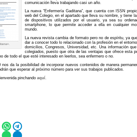
comunicación lleva trabajando casi un año.
La nueva “Enfermería Gaditana”, que cuenta con ISSN propio,
web del Colegio, en el apartado que lleva su nombre, y tiene l
de dispositivos utilizados por el usuario, ya sea su ordena
smartphone, lo que permite acceder a ella en cualquier mo
mundo.
La nueva revista cambia de formato pero no de espíritu, ya que
dar a conocer todo lo relacionado con la profesión en el entorn
itana».
domicilios, Congresos, Universidad, etc. Una información que
colegiados, puesto que otra de las ventajas que ofrece esta pu
o de todo el que esté interesado en leerlos, sea enfermero o no.
0 nos da la posibilidad de incorporar nuevos contenidos de manera permane
ndrán que esperar al próximo número para ver sus trabajos publicados.
 bienvenida pinchando
aquí
.