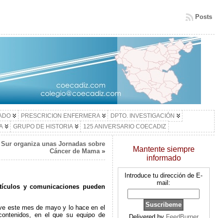
Posts
LADO
PRESCRICION ENFERMERA
DPTO. INVESTIGACIÓN
A
GRUPO DE HISTORIA
125 ANIVERSARIO COECADIZ
l Sur organiza unas Jornadas sobre
Mantente siempre
Cáncer de Mama
»
informado
Introduce tu dirección de E-
mail:
rtículos y comunicaciones pueden
lve este mes de mayo y lo hace en el
contenidos, en el que su equipo de
Delivered by
FeedBurner