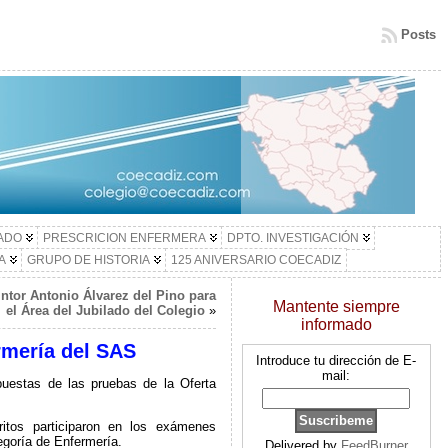
Posts
LADO
PRESCRICION ENFERMERA
DPTO. INVESTIGACIÓN
A
GRUPO DE HISTORIA
125 ANIVERSARIO COECADIZ
intor Antonio Álvarez del Pino para
Mantente siempre
el Área del Jubilado del Colegio
»
informado
ermería del SAS
Introduce tu dirección de E-
mail:
spuestas de las pruebas de la Oferta
itos participaron en los exámenes
egoría de Enfermería.
Delivered by
FeedBurner