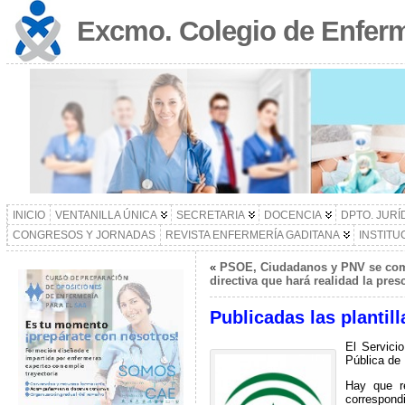
Excmo. Colegio de Enferm
INICIO
VENTANILLA ÚNICA
SECRETARIA
DOCENCIA
DPTO. JURÍ
CONGRESOS Y JORNADAS
REVISTA ENFERMERÍA GADITANA
INSTITU
«
PSOE, Ciudadanos y PNV se com
directiva que hará realidad la pre
Publicadas las plantil
El Servici
Pública de 
Hay que r
correspondi