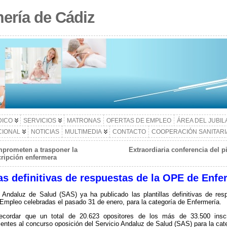
ería de Cádiz
DICO
SERVICIOS
MATRONAS
OFERTAS DE EMPLEO
ÁREA DEL JUBI
CIONAL
NOTICIAS
MULTIMEDIA
CONTACTO
COOPERACIÓN SANITARI
prometen a trasponer la
Extraordiaria conferencia del p
scripción enfermera
las definitivas de respuestas de la OPE de Enf
o Andaluz de Salud (SAS) ya ha publicado las plantillas definitivas de re
Empleo celebradas el pasado 31 de enero, para la categoría de Enfermería.
ecordar que un total de 20.623 opositores de los más de 33.500 inscr
entes al concurso oposición del Servicio Andaluz de Salud (SAS) para la cat