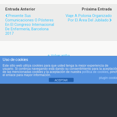
Entrada Anterior
Próxima Entrada
Presente Sus
Viaje A Polonia Organizado
Comunicaciones O Pósteres
Por El Área Del Jubilado
En El Congreso Internacional
De Enfermería, Barcelona
2017
Volver arriba
Uso de cookies
Este sitio web utiliza cookies para que usted tenga la mejor experiencia de
Móvil
Escritorio
usuario. Si continúa navegando está dando su consentimiento para la aceptació
de las mencionadas cookies y la aceptación de nuestra
política de cookies
, pinc
el enlace para mayor información.
plugin cooki
ACEPTAR