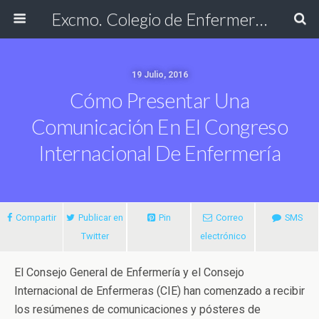
Excmo. Colegio de Enfermería de Cádiz
19 Julio, 2016
Cómo Presentar Una
Comunicación En El Congreso
Internacional De Enfermería
Compartir
Publicar en
Pin
Correo
SMS
Twitter
electrónico
El Consejo General de Enfermería y el Consejo
Internacional de Enfermeras (CIE) han comenzado a recibir
los resúmenes de comunicaciones y pósteres de