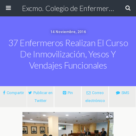
Excmo. Colegio de Enfermería de Cádiz
14 Noviembre, 2016
37 Enfermeros Realizan El Curso
De Inmovilización, Yesos Y
Vendajes Funcionales
Compartir
Publicar en
Pin
Correo
SMS
Twitter
electrónico