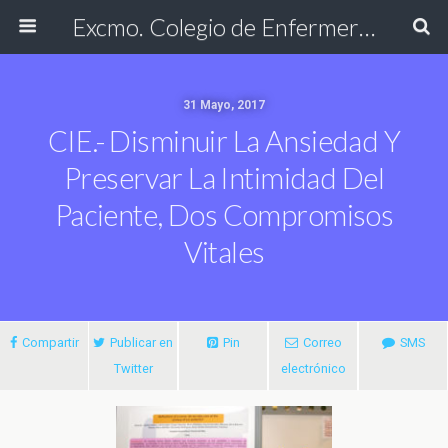
Excmo. Colegio de Enfermería de Cádiz
31 Mayo, 2017
CIE.- Disminuir La Ansiedad Y
Preservar La Intimidad Del
Paciente, Dos Compromisos
Vitales
Compartir
Publicar en
Pin
Correo
SMS
Twitter
electrónico