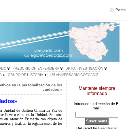
Posts
LADO
PRESCRICION ENFERMERA
DPTO. INVESTIGACIÓN
A
GRUPO DE HISTORIA
125 ANIVERSARIO COECADIZ
etivos en la personalización de los
Mantente siempre
cuidados
»
informado
idados»
Introduce tu dirección de E-
mail:
a Unidad de Gestión Clínica La Paz de
 se lleve a cabo en la Unidad. En estos
os en Atención Primaria con objeto de
meros y facilitar la organización de los
Delivered by
FeedBurner