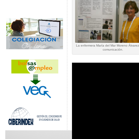
La enfermera María del Mar Moreno Álvarez
comunicación.