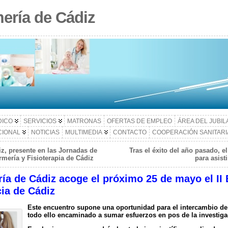
ería de Cádiz
DICO
SERVICIOS
MATRONAS
OFERTAS DE EMPLEO
ÁREA DEL JUBI
CIONAL
NOTICIAS
MULTIMEDIA
CONTACTO
COOPERACIÓN SANITARI
z, presente en las Jornadas de
Tras el éxito del año pasado, e
rmería y Fisioterapia de Cádiz
para asist
ía de Cádiz acoge el próximo 25 de mayo el II
ia de Cádiz
Este encuentro supone una oportunidad para el intercambio de
todo ello encaminado a sumar esfuerzos en pos de la investiga