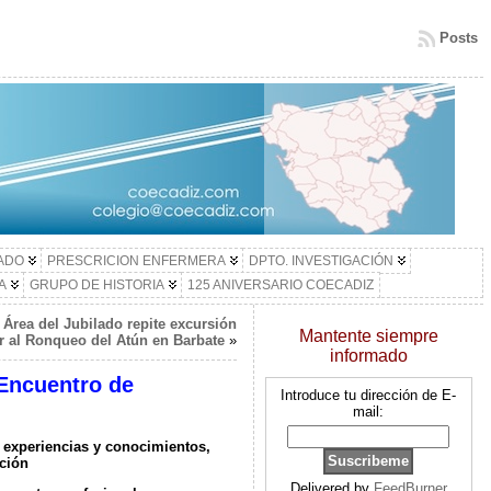
Posts
LADO
PRESCRICION ENFERMERA
DPTO. INVESTIGACIÓN
A
GRUPO DE HISTORIA
125 ANIVERSARIO COECADIZ
l Área del Jubilado repite excursión
Mantente siempre
ir al Ronqueo del Atún en Barbate
»
informado
 Encuentro de
Introduce tu dirección de E-
mail:
 experiencias y conocimientos,
ción
Delivered by
FeedBurner