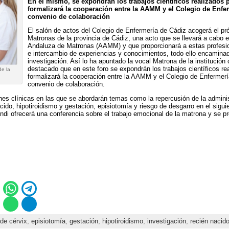
En el mismo, se expondrán los trabajos científicos realizados p
formalizará la cooperación entre la AAMM y el Colegio de Enfer
convenio de colaboración
El salón de actos del Colegio de Enfermería de Cádiz acogerá el pr
Matronas de la provincia de Cádiz, una acto que se llevará a cabo 
Andaluza de Matronas (AAMM) y que proporcionará a estas profesio
e intercambio de experiencias y conocimientos, todo ello encamina
investigación. Así lo ha apuntado la vocal Matrona de la institución
destacado que en este foro se expondrán los trabajos científicos re
de la
formalizará la cooperación entre la AAMM y el Colegio de Enfermerí
convenio de colaboración.
es clínicas en las que se abordarán temas como la repercusión de la administ
ido, hipotiroidismo y gestación, episiotomía y riesgo de desgarro en el siguie
i ofrecerá una conferencia sobre el trabajo emocional de la matrona y se pr
de cérvix
,
episiotomía
,
gestación
,
hipotiroidismo
,
investigación
,
recién nacid