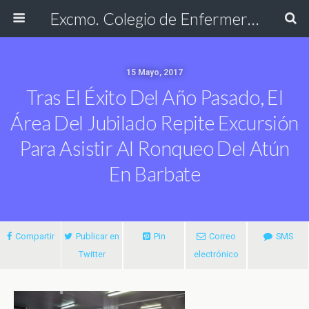
Excmo. Colegio de Enfermería de Cádiz
15 Mayo, 2017
Tras El Éxito Del Año Pasado, El
Área Del Jubilado Repite Excursión
Para Asistir Al Ronqueo Del Atún
En Barbate
Compartir
Publicar en
Pin
Correo
SMS
Twitter
electrónico