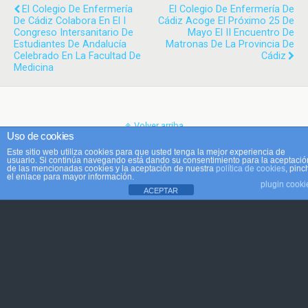
El Colegio De Enfermería
El Colegio De Enfermería De
De Cádiz Colabora En El I
Cádiz Acoge El Próximo 25 De
Congreso Intersanitario De
Mayo El II Encuentro De
Estudiantes De Andalucía
Matronas De La Provincia De
Celebrado En La Facultad De
Cádiz
Medicina
Volver arriba
Uso de cookies
Este sitio web utiliza cookies para que usted tenga la mejor experiencia de
Móvil
Escritorio
usuario. Si continúa navegando está dando su consentimiento para la aceptació
de las mencionadas cookies y la aceptación de nuestra
política de cookies
, pinc
el enlace para mayor información.
plugin cooki
ACEPTAR