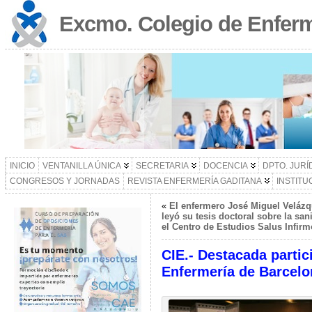
Excmo. Colegio de Enferm
INICIO
VENTANILLA ÚNICA
SECRETARIA
DOCENCIA
DPTO. JURÍ
CONGRESOS Y JORNADAS
REVISTA ENFERMERÍA GADITANA
INSTITU
«
El enfermero José Miguel Velázqu
leyó su tesis doctoral sobre la sa
el Centro de Estudios Salus Infir
CIE.- Destacada partic
Enfermería de Barcelo