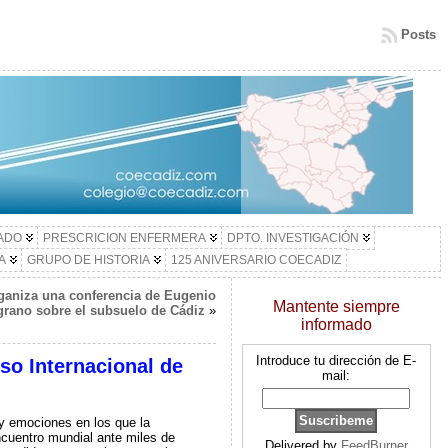
Posts
LADO
PRESCRICION ENFERMERA
DPTO. INVESTIGACIÓN
A
GRUPO DE HISTORIA
125 ANIVERSARIO COECADIZ
rganiza una conferencia de Eugenio
Mantente siempre
grano sobre el subsuelo de Cádiz
»
informado
Introduce tu dirección de E-
so Internacional de
mail:
 y emociones en los que la
cuentro mundial ante miles de
Delivered by
FeedBurner