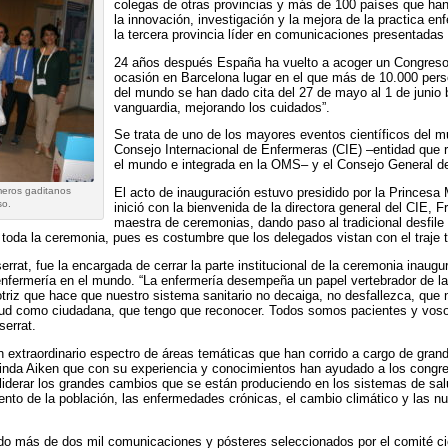
colegas de otras provincias y más de 100 países que ha
la innovación, investigación y la mejora de la practica e
la tercera provincia líder en comunicaciones presentada
24 años después España ha vuelto a acoger un Congreso 
ocasión en Barcelona lugar en el que más de 10.000 pers
del mundo se han dado cita del 27 de mayo al 1 de junio 
vanguardia, mejorando los cuidados”.
Se trata de uno de los mayores eventos científicos del m
Consejo Internacional de Enfermeras (CIE) –entidad que 
el mundo e integrada en la OMS– y el Consejo General d
meros gaditanos
El acto de inauguración estuvo presidido por la Princesa
so.
inició con la bienvenida de la directora general del CIE, 
maestra de ceremonias, dando paso al tradicional desfil
oda la ceremonia, pues es costumbre que los delegados vistan con el traje t
rrat, fue la encargada de cerrar la parte institucional de la ceremonia inaugu
nfermería en el mundo. “La enfermería desempeña un papel vertebrador de la
 motriz que hace que nuestro sistema sanitario no decaiga, no desfallezca, que 
tud como ciudadana, que tengo que reconocer. Todos somos pacientes y vosotro
serrat.
n extraordinario espectro de áreas temáticas que han corrido a cargo de gran
nda Aiken que con su experiencia y conocimientos han ayudado a los congresi
a liderar los grandes cambios que se están produciendo en los sistemas de s
ento de la población, las enfermedades crónicas, el cambio climático y las nu
o más de dos mil comunicaciones y pósteres seleccionados por el comité cien