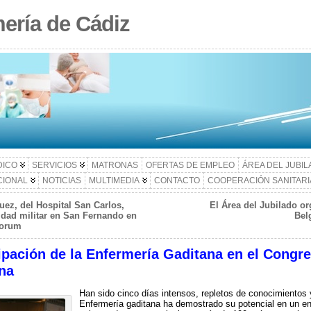
ería de Cádiz
DICO
SERVICIOS
MATRONAS
OFERTAS DE EMPLEO
ÁREA DEL JUBI
CIONAL
NOTICIAS
MULTIMEDIA
CONTACTO
COOPERACIÓN SANITARI
ez, del Hospital San Carlos,
El Área del Jubilado o
nidad militar en San Fernando en
Bel
morum
ipación de la Enfermería Gaditana en el Congre
na
Han sido cinco días intensos, repletos de conocimientos
Enfermería gaditana ha demostrado su potencial en un en