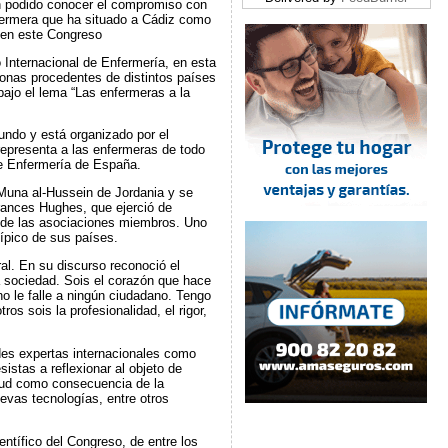
n podido conocer el compromiso con
nfermera que ha situado a Cádiz como
s en este Congreso
Internacional de Enfermería, en esta
onas procedentes de distintos países
bajo el lema “Las enfermeras a la
undo y está organizado por el
representa a las enfermeras de todo
e Enfermería de España.
 Muna al-Hussein de Jordania y se
Frances Hughes, que ejerció de
e de las asociaciones miembros. Uno
ípico de sus países.
ral. En su discurso reconoció el
 sociedad. Sois el corazón que hace
no le falle a ningún ciudadano. Tengo
s sois la profesionalidad, el rigor,
des expertas internacionales como
stas a reflexionar al objeto de
alud como consecuencia de la
evas tecnologías, entre otros
tífico del Congreso, de entre los