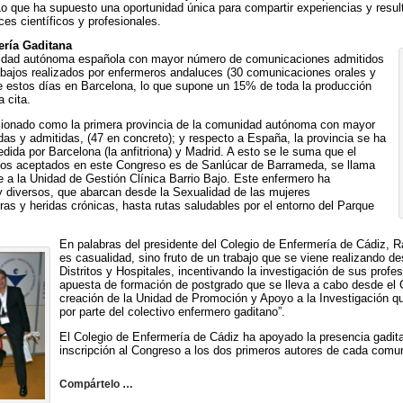
Lo que ha supuesto una oportunidad única para compartir experiencias y resu
es científicos y profesionales.
ería Gaditana
nidad autónoma española con mayor número de comunicaciones admitidos
abajos realizados por enfermeros andaluces (30 comunicaciones orales y
e estos días en Barcelona, lo que supone un 15% de toda la producción
 cita.
cionado como la primera provincia de la comunidad autónoma con mayor
s y admitidas, (47 en concreto); y respecto a España, la provincia se ha
edida por Barcelona (la anfitriona) y Madrid. A esto se le suma que el
jos aceptados en este Congreso es de Sanlúcar de Barrameda, se llama
e a la Unidad de Gestión Clínica Barrio Bajo. Este enfermero ha
 diversos, que abarcan desde la Sexualidad de las mujeres
as y heridas crónicas, hasta rutas saludables por el entorno del Parque
En palabras del presidente del Colegio de Enfermería de Cádiz, R
es casualidad, sino fruto de un trabajo que se viene realizando d
Distritos y Hospitales, incentivando la investigación de sus profe
apuesta de formación de postgrado que se lleva a cabo desde el Co
creación de la Unidad de Promoción y Apoyo a la Investigación qu
por parte del colectivo enfermero gaditano”.
El Colegio de Enfermería de Cádiz ha apoyado la presencia gadi
inscripción al Congreso a los dos primeros autores de cada comu
Compártelo …