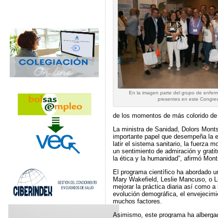
En la imagen parte del grupo de enfer
presentes en este Congre
de los momentos de más colorido de t
La ministra de Sanidad, Dolors Montse
importante papel que desempeña la e
latir el sistema sanitario, la fuerza
un sentimiento de admiración y grati
la ética y la humanidad”, afirmó Mont
El programa científico ha abordado u
Mary Wakefield, Leslie Mancuso, o Li
mejorar la práctica diaria así como 
evolución demográfica, el envejecimi
muchos factores.
Asimismo, este programa ha albergad