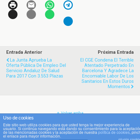
Entrada Anterior
Próxima Entrada
La Junta Aprueba La
El CGE Condena El Terrible
Oferta Pública De Empleo Del
Atentado Perpetrado En
Servicio Andaluz De Salud
Barcelona Y Agradece La
Para 2017 Con 3.553 Plazas
Encomiable Labor De Los
Sanitarios En Estos Duros
Momentos
Volver arriba
Uso de cookies
Este sitio web utiliza cookies para que usted tenga la mejor experiencia de
Móvil
Escritorio
usuario. Si continúa navegando está dando su consentimiento para la aceptació
de las mencionadas cookies y la aceptación de nuestra
política de cookies
, pinc
el enlace para mayor información.
plugin cooki