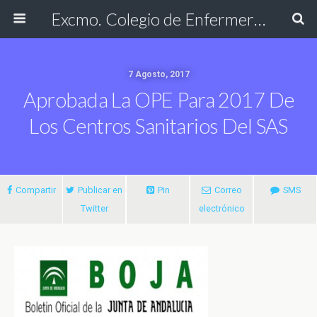
Excmo. Colegio de Enfermería de Cádiz
7 Agosto, 2017
Aprobada La OPE Para 2017 De
Los Centros Sanitarios Del SAS
Compartir
Publicar en
Pin
Correo
SMS
Twitter
electrónico