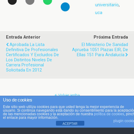
universitario
,
uca
Entrada Anterior
Próxima Entrada
Aprobada La Lista
El Ministerio De Sanidad
Definitiva De Profesionales
Aprueba 1051 Plazas EIR, De
Certificados Y Excluidos De
Ellas 151 Para Andalucía
Los Distintos Niveles De
Carrera Profesional
Solicitada En 2012
Volver arriba
Uso de cookies
Este sitio web utiliza cookies para que usted tenga la mejor experiencia de
Móvil
Escritorio
usuario. Si continúa navegando está dando su consentimiento para la aceptació
de las mencionadas cookies y la aceptación de nuestra
política de cookies
, pinc
el enlace para mayor información.
plugin cooki
ACEPTAR