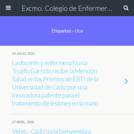
Excmo. Colegio de Enfermería de Cádiz
Etiquetas › Uca
29 JULIO, 2026
La docente y enfermera Nuria
Trujillo Garrido recibe la Mención
Salud en los Premios atrÉBT! de la
Universidad de Cádiz por una
innovadora patente para el
tratamiento de lesiones en la mano
27 ABRIL, 2026
Video.- Cádiz da la bienvenida a