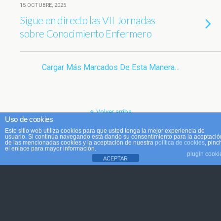
15 OCTUBRE, 2025
Sigue en directo las VII Jornadas
sobre Conocimiento Enfermero
Cargar Más Marcados De Esta Manera…
Volver arriba
Uso de cookies
Este sitio web utiliza cookies para que usted tenga la mejor experiencia de
Móvil
Escritorio
usuario. Si continúa navegando está dando su consentimiento para la aceptació
de las mencionadas cookies y la aceptación de nuestra
política de cookies
, pinc
el enlace para mayor información.
plugin cooki
ACEPTAR