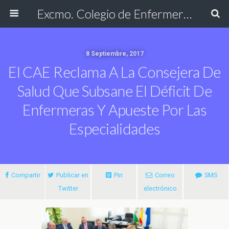
Excmo. Colegio de Enfermería de Cádiz
8 Septiembre, 2017
El CAE Reclama A La Consejera De
Salud Que Subsane El Déficit De
Enfermeras Y Apueste Por Las
Especialidades
Compartir
Publicar en
Pin
Correo
SMS
Twitter
electrónico