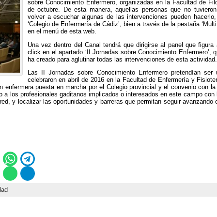
sobre Conocimiento Enfermero, organizadas en la Facultad de Fil
de octubre. De esta manera, aquellas personas que no tuvieron l
volver a escuchar algunas de las intervenciones pueden hacerlo,
‘Colegio de Enfermería de Cádiz’, bien a través de la pestaña ‘Mu
en el menú de esta web.
Una vez dentro del Canal tendrá que dirigirse al panel que figura a
click en el apartado ‘II Jornadas sobre Conocimiento Enfermero’, q
ha creado para aglutinar todas las intervenciones de esta actividad.
Las II Jornadas sobre Conocimiento Enfermero pretendían ser
celebraron en abril de 2016 en la Facultad de Enfermería y Fisiot
 enfermera puesta en marcha por el Colegio provincial y el convenio con la
 a los profesionales gaditanos implicados o interesados en este campo con l
 red, y localizar las oportunidades y barreras que permitan seguir avanzando e
dad