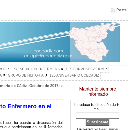
Posts
LADO
PRESCRICION ENFERMERA
DPTO. INVESTIGACIÓN
A
GRUPO DE HISTORIA
125 ANIVERSARIO COECADIZ
mería de Cádiz -Octubre de 2017-
»
Mantente siempre
informado
Introduce tu dirección de E-
to Enfermero en el
mail:
uTube, ha puesto a disposición del
s que participaron en las II Jornadas
Delivered by
FeedBurner