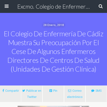
Excmo. Colegio de Enfermería de Cádiz
28 Enero, 2018
El Colegio De Enfermería De Cádiz
Muestra Su Preocupación Por El
Cese De Algunos Enfermeros
Directores De Centros De Salud
(Unidades De Gestión Clínica)
Compartir
Publicar en
Pin
Correo
SMS
Twitter
electrónico