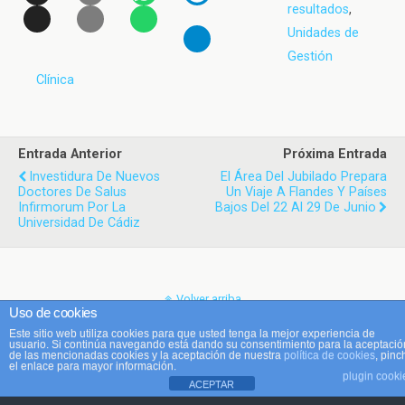
resultados
,
Unidades de
Gestión
Clínica
Entrada Anterior
Próxima Entrada
Investidura De Nuevos
El Área Del Jubilado Prepara
Doctores De Salus
Un Viaje A Flandes Y Países
Infirmorum Por La
Bajos Del 22 Al 29 De Junio
Universidad De Cádiz
Volver arriba
Uso de cookies
Este sitio web utiliza cookies para que usted tenga la mejor experiencia de
Móvil
Escritorio
usuario. Si continúa navegando está dando su consentimiento para la aceptació
de las mencionadas cookies y la aceptación de nuestra
política de cookies
, pinc
el enlace para mayor información.
plugin cooki
ACEPTAR