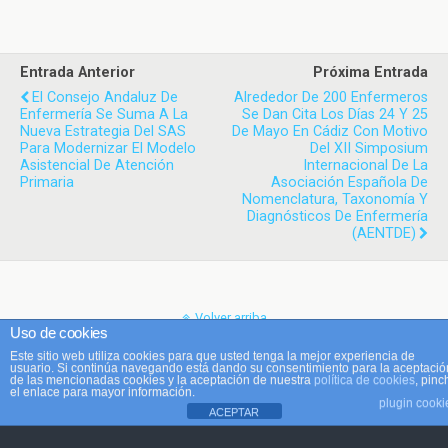
Entrada Anterior
Próxima Entrada
El Consejo Andaluz De
Alrededor De 200 Enfermeros
Enfermería Se Suma A La
Se Dan Cita Los Días 24 Y 25
Nueva Estrategia Del SAS
De Mayo En Cádiz Con Motivo
Para Modernizar El Modelo
Del XII Simposium
Asistencial De Atención
Internacional De La
Primaria
Asociación Española De
Nomenclatura, Taxonomía Y
Diagnósticos De Enfermería
(AENTDE)
Volver arriba
Uso de cookies
Este sitio web utiliza cookies para que usted tenga la mejor experiencia de
Móvil
Escritorio
usuario. Si continúa navegando está dando su consentimiento para la aceptació
de las mencionadas cookies y la aceptación de nuestra
política de cookies
, pinc
el enlace para mayor información.
plugin cooki
ACEPTAR