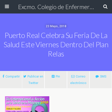
Excmo. Colegio de Enfermería de Cádiz
23 Mayo, 2018
Puerto Real Celebra Su Feria De La
Salud Este Viernes Dentro Del Plan
Relas
Compartir
Publicar en
Pin
Correo
SMS
Twitter
electrónico