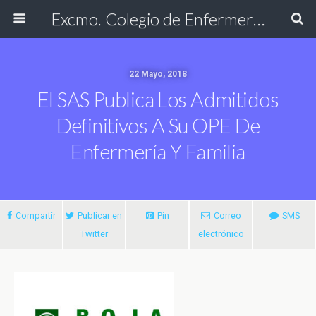
Excmo. Colegio de Enfermería de Cádiz
22 Mayo, 2018
El SAS Publica Los Admitidos
Definitivos A Su OPE De
Enfermería Y Familia
Compartir
Publicar en
Pin
Correo
SMS
Twitter
electrónico