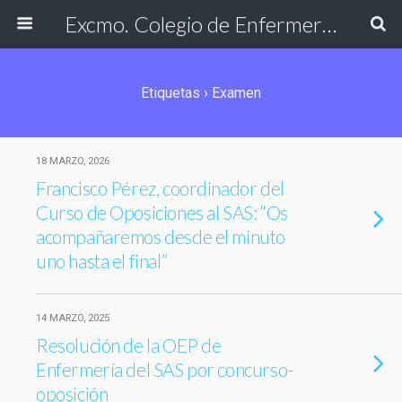
Excmo. Colegio de Enfermería de Cádiz
Etiquetas › Examen
18 MARZO, 2026
Francisco Pérez, coordinador del
Curso de Oposiciones al SAS: “Os
acompañaremos desde el minuto
uno hasta el final”
14 MARZO, 2025
Resolución de la OEP de
Enfermería del SAS por concurso-
oposición