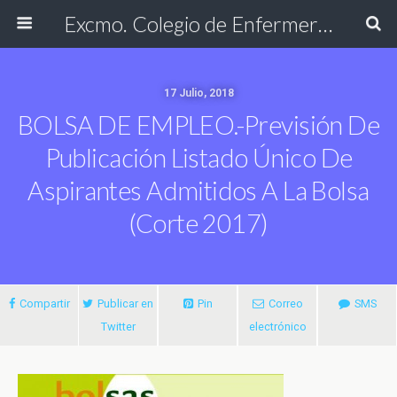
Excmo. Colegio de Enfermería de Cádiz
17 Julio, 2018
BOLSA DE EMPLEO.-Previsión De
Publicación Listado Único De
Aspirantes Admitidos A La Bolsa
(corte 2017)
Compartir
Publicar en
Pin
Correo
SMS
Twitter
electrónico