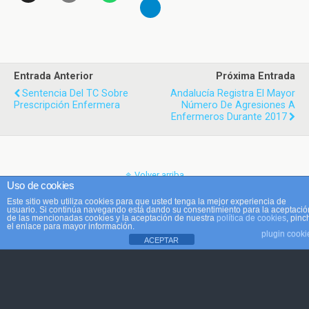
Entrada Anterior
Próxima Entrada
Sentencia Del TC Sobre
Andalucía Registra El Mayor
Prescripción Enfermera
Número De Agresiones A
Enfermeros Durante 2017
Volver arriba
Uso de cookies
Este sitio web utiliza cookies para que usted tenga la mejor experiencia de
Móvil
Escritorio
usuario. Si continúa navegando está dando su consentimiento para la aceptació
de las mencionadas cookies y la aceptación de nuestra
política de cookies
, pinc
el enlace para mayor información.
plugin cooki
ACEPTAR