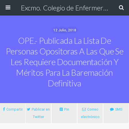
Excmo. Colegio de Enfermería de Cádiz
12 Julio, 2018
OPE.- Publicada La Lista De
Personas Opositoras A Las Que Se
Les Requiere Documentación Y
Méritos Para La Baremación
Definitiva
Compartir
Publicar en
Pin
Correo
SMS
Twitter
electrónico