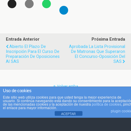
Entrada Anterior
Próxima Entrada
Abierto El Plazo De
Aprobada La Lista Provisional
Inscripción Para El Curso De
De Matronas Que Superaron
Preparación De Oposiciones
El Concurso-Oposición Del
Al SAS
SAS
Volver arriba
Uso de cookies
Este sitio web utiliza cookies para que usted tenga la mejor experiencia de
Móvil
Escritorio
usuario. Si continúa navegando está dando su consentimiento para la aceptació
de las mencionadas cookies y la aceptación de nuestra
política de cookies
, pinc
el enlace para mayor información.
plugin cooki
ACEPTAR