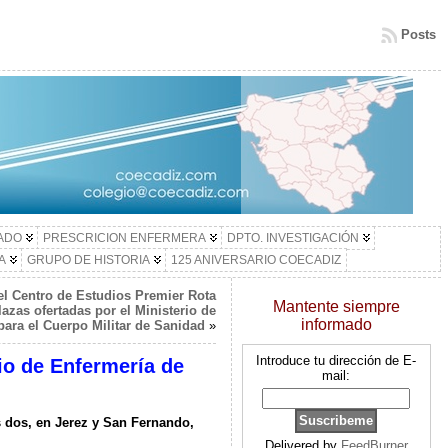
Posts
LADO
PRESCRICION ENFERMERA
DPTO. INVESTIGACIÓN
A
GRUPO DE HISTORIA
125 ANIVERSARIO COECADIZ
el Centro de Estudios Premier Rota
Mantente siempre
azas ofertadas por el Ministerio de
informado
para el Cuerpo Militar de Sanidad
»
Introduce tu dirección de E-
io de Enfermería de
mail:
s dos, en Jerez y San Fernando,
Delivered by
FeedBurner