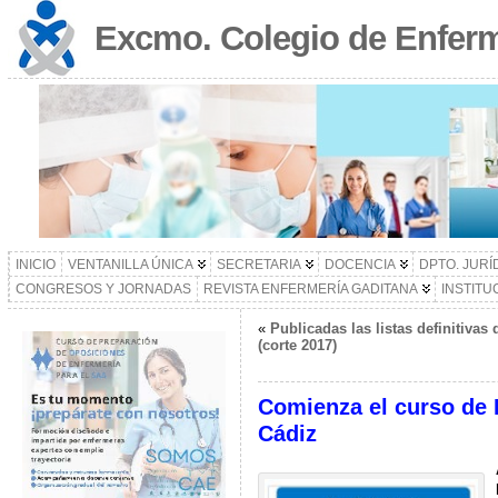
Excmo. Colegio de Enferm
INICIO
VENTANILLA ÚNICA
SECRETARIA
DOCENCIA
DPTO. JURÍ
CONGRESOS Y JORNADAS
REVISTA ENFERMERÍA GADITANA
INSTITU
«
Publicadas las listas definitiva
(corte 2017)
Comienza el curso de 
Cádiz