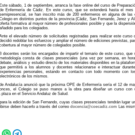
Este sábado, 1 de septiembre, arranca la fase online del curso de Preparaci
de Enfermería de Cádiz. En este curso, que se extenderá hasta el mes d
semipresencial, se han inscrito más de 200 enfermeros en alguna de las 
Colegio en distintos puntos de la provincia (Cádiz, San Fernando, Jerez y Alg
oferta formativa al mayor número de profesionales posible y que la dispersi
añadido para los colegiados.
Ante el elevado número de solicitudes registradas para realizar este curso 
decidió redoblar los esfuerzos y ampliar el número de ediciones previstas, pa
cobertura al mayor número de colegiados posible.
8 docentes serán los encargados de impartir el temario de este curso, que 
metodología consta de clases presenciales (una vez por semana, en horar
debate, análisis y estudio directo de los materiales disponibles en la platafor
que permitirá a los alumnos y docentes relacionarse e interactuar durant
experiencias personales, estando en contacto con todo momento con lo
electrónicos de los mismos.
 de Andalucía anunció que la próxima OPE de Enfermería sería el 12 de ma
onces, el Colegio se puso manos a la obra para diseñar un curso con 
 plaza en el Servicio Andaluz de Salud.
para la edición de San Fernando, cuyas clases presenciales tendrán lugar u
ibirse deben hacerlo a través del correo
docencia@coecadiz.com
Las misma