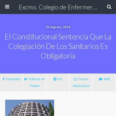
Excmo. Colegio de Enfermería de Cádiz
20 Agosto, 2018
El Constitucional Sentencia Que La
Colegiación De Los Sanitarios Es
Obligatoria
Compartir
Publicar en
Pin
Correo
SMS
Twitter
electrónico