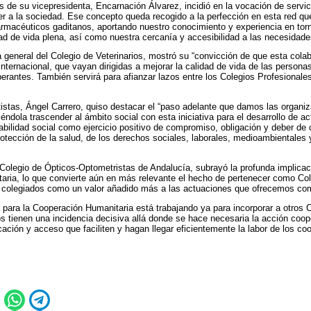
 de su vicepresidenta, Encarnación Álvarez, incidió en la vocación de servici
r a la sociedad. Ese concepto queda recogido a la perfección en esta red que 
armacéuticos gaditanos, aportando nuestro conocimiento y experiencia en to
d de vida plena, así como nuestra cercanía y accesibilidad a las necesidades
a general del Colegio de Veterinarios, mostró su “convicción de que esta col
internacional, que vayan dirigidas a mejorar la calidad de vida de las personas
erantes. También servirá para afianzar lazos entre los Colegios Profesionales 
istas, Ángel Carrero, quiso destacar el “paso adelante que damos las organiz
éndola trascender al ámbito social con esta iniciativa para el desarrollo de a
bilidad social como ejercicio positivo de compromiso, obligación y deber de c
otección de la salud, de los derechos sociales, laborales, medioambientales y
Colegio de Ópticos-Optometristas de Andalucía, subrayó la profunda implicaci
taria, lo que convierte aún en más relevante el hecho de pertenecer como Cole
s colegiados como un valor añadido más a las actuaciones que ofrecemos com
 para la Cooperación Humanitaria está trabajando ya para incorporar a otros C
s tienen una incidencia decisiva allá donde se hace necesaria la acción coope
ación y acceso que faciliten y hagan llegar eficientemente la labor de los co