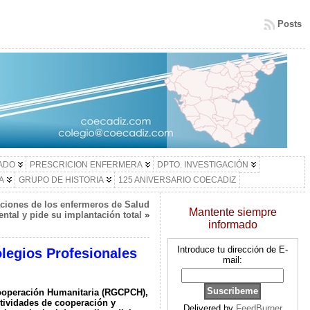
Posts
LADO
PRESCRICION ENFERMERA
DPTO. INVESTIGACIÓN
A
GRUPO DE HISTORIA
125 ANIVERSARIO COECADIZ
aciones de los enfermeros de Salud
Mantente siempre
ntal y pide su implantación total
»
informado
Introduce tu dirección de E-
olegios Profesionales
mail:
Cooperación Humanitaria (RGCPCH),
ctividades de cooperación y
Delivered by
FeedBurner