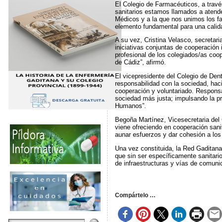
El Colegio de Farmacéuticos, a través
sanitarios estamos llamados a atende
Médicos y a la que nos unimos los f
elemento fundamental para una calida
A su vez, Cristina Velasco, secretari
iniciativas conjuntas de cooperación 
profesional de los colegiados/as coop
de Cádiz”, afirmó.
El vicepresidente del Colegio de Dent
responsabilidad con la sociedad, haci
cooperación y voluntariado. Responsa
sociedad más justa; impulsando la pr
Humanos”.
Begoña Martínez, Vicesecretaria del 
viene ofreciendo en cooperación sani
aunar esfuerzos y dar cohesión a lo
Una vez constituida, la Red Gaditana
que sin ser específicamente sanitario
de infraestructuras y vías de comunic
Compártelo …