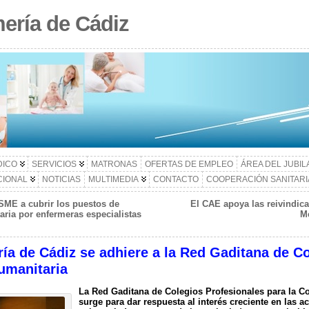
ería de Cádiz
DICO
SERVICIOS
MATRONAS
OFERTAS DE EMPLEO
ÁREA DEL JUBI
CIONAL
NOTICIAS
MULTIMEDIA
CONTACTO
COOPERACIÓN SANITARI
ME a cubrir los puestos de
El CAE apoya las reivindic
ria por enfermeras especialistas
Me
ía de Cádiz se adhiere a la Red Gaditana de C
umanitaria
La Red Gaditana de Colegios Profesionales para la 
surge para dar respuesta al interés creciente en las a