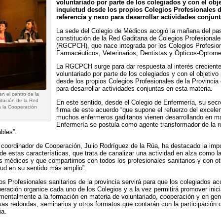
voluntariado por parte de los colegiados y con el obje
inquietud desde los propios Colegios Profesionales 
referencia y nexo para desarrollar actividades conjunt
La sede del Colegio de Médicos acogió la mañana del pas
constitución de la Red Gaditana de Colegios Profesional
(RGCPCH), que nace integrada por los Colegios Profesio
Farmacéuticos, Veterinarios, Dentistas y Ópticos-Optomet
La RGCPCH surge para dar respuesta al interés creciente
voluntariado por parte de los colegiados y con el objetivo 
desde los propios Colegios Profesionales de la Provincia
para desarrollar actividades conjuntas en esta materia.
en el centro de la
itución de la Red
En este sentido, desde el Colegio de Enfermería, su secr
a la Cooperación
firma de este acuerdo “que supone el refuerzo del excele
muchos enfermeros gaditanos vienen desarrollando en ma
Enfermería se postula como agente transformador de la re
bles”.
 coordinador de Cooperación, Julio Rodríguez de la Rúa, ha destacado la impo
 de estas características, que trata de canalizar una actividad en alza como 
os médicos y que compartimos con todos los profesionales sanitarios y con ot
ud en su sentido más amplio”.
s Profesionales sanitarios de la provincia servirá para que los colegiados acc
ración organice cada uno de los Colegios y a la vez permitirá promover inici
amentalmente a la formación en materia de voluntariado, cooperación y en gene
as redondas, seminarios y otros formatos que contarán con la participación 
ia.