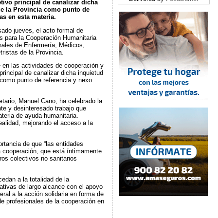
tivo principal de canalizar dicha
de la Provincia como punto de
as en esta materia.
ado jueves, el acto formal de
es para la Cooperación Humanitaria
nales de Enfermería, Médicos,
ristas de la Provincia.
 en las actividades de cooperación y
principal de canalizar dicha inquietud
 como punto de referencia y nexo
etario, Manuel Cano, ha celebrado la
nte y desinteresado trabajo que
teria de ayuda humanitaria.
alidad, mejorando el acceso a la
rtancia de que “las entidades
la cooperación, que está íntimamente
ros colectivos no sanitarios
edan a la totalidad de la
ativas de largo alcance con el apoyo
ral a la acción solidaria en forma de
de profesionales de la cooperación en