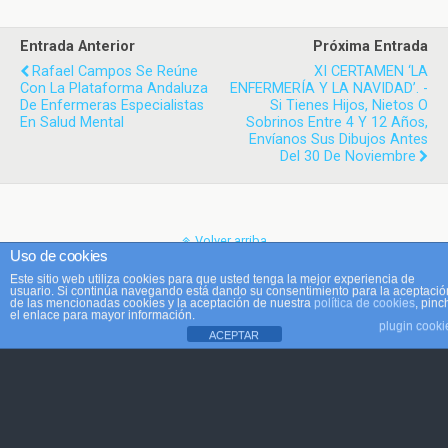
Entrada Anterior
Próxima Entrada
Rafael Campos Se Reúne
XI CERTAMEN ‘LA
Con La Plataforma Andaluza
ENFERMERÍA Y LA NAVIDAD’. -
De Enfermeras Especialistas
Si Tienes Hijos, Nietos O
En Salud Mental
Sobrinos Entre 4 Y 12 Años,
Envíanos Sus Dibujos Antes
Del 30 De Noviembre
Volver arriba
Uso de cookies
Este sitio web utiliza cookies para que usted tenga la mejor experiencia de
Móvil
Escritorio
usuario. Si continúa navegando está dando su consentimiento para la aceptació
de las mencionadas cookies y la aceptación de nuestra
política de cookies
, pinc
el enlace para mayor información.
plugin cooki
ACEPTAR