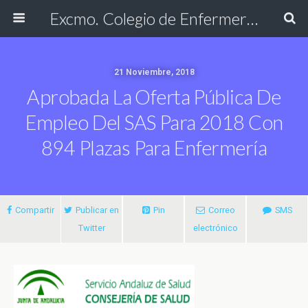
Excmo. Colegio de Enfermería de Cádiz
21 Noviembre, 2018
Aprobada La Oferta Pública De
Empleo Del SAS Para 2018 Con
894 Plazas Para Enfermería
Compartir
Publicar en
Pin
Correo
SMS
Twitter
electrónico