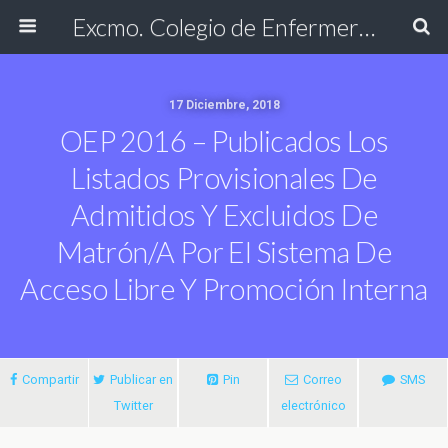
Excmo. Colegio de Enfermería de Cádiz
17 Diciembre, 2018
OEP 2016 – Publicados Los
Listados Provisionales De
Admitidos Y Excluidos De
Matrón/a Por El Sistema De
Acceso Libre Y Promoción Interna
Compartir
Publicar en
Pin
Correo
SMS
Twitter
electrónico