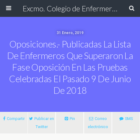
Excmo. Colegio de Enfermería de Cádiz
31 Enero, 2019
Oposiciones.- Publicadas La Lista
De Enfermeros Que Superaron La
Fase Oposición En Las Pruebas
Celebradas El Pasado 9 De Junio
De 2018
Compartir
Publicar en
Pin
Correo
SMS
Twitter
electrónico