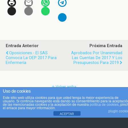
Entrada Anterior
Próxima Entrada
Oposiciones.- El SAS
Aprobados Por Unanimidad
Convoca La OEP 2017 Para
Las Cuentas De 2017 Y Los
Enfermería
Presupuestos Para 2019
Volver arriba
Uso de cookies
Este sitio web utiliza cookies para que usted tenga la mejor experiencia de
Móvil
Escritorio
usuario. Si continúa navegando está dando su consentimiento para la aceptació
de las mencionadas cookies y la aceptación de nuestra
política de cookies
, pinc
el enlace para mayor información.
plugin cooki
ACEPTAR