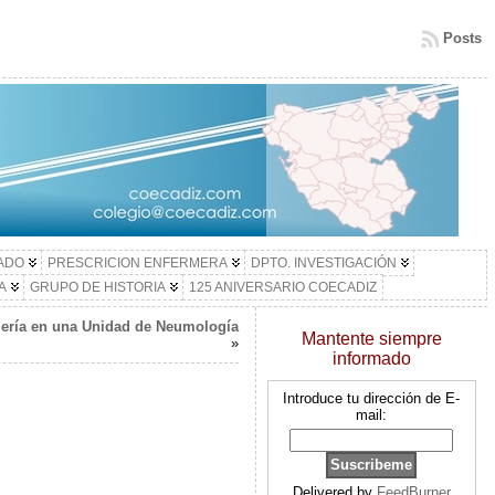
Posts
LADO
PRESCRICION ENFERMERA
DPTO. INVESTIGACIÓN
A
GRUPO DE HISTORIA
125 ANIVERSARIO COECADIZ
rmería en una Unidad de Neumología
Mantente siempre
»
informado
Introduce tu dirección de E-
mail:
Delivered by
FeedBurner