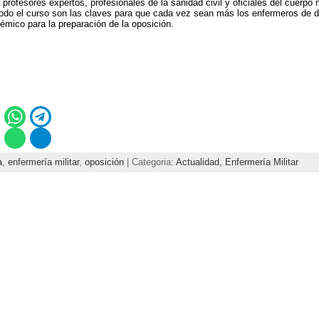
 profesores expertos, profesionales de la sanidad civil y oficiales del cuerpo 
odo el curso son las claves para que cada vez sean más los enfermeros de di
émico para la preparación de la oposición.
a
,
enfermería militar
,
oposición
| Categoria:
Actualidad,
Enfermería Militar