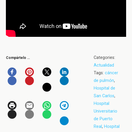
Categories:
Compártelo …
Actualidad
Tags:
cáncer
de pulmón
,
Hospital de
San Carlos
,
Hospital
Universitario
de Puerto
Real
,
Hospital