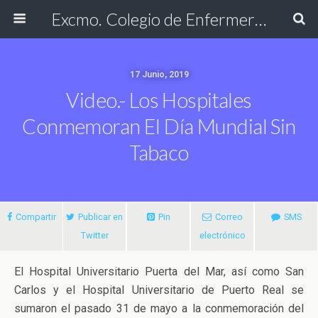
Excmo. Colegio de Enfermería de Cádiz
17 Junio, 2019
Video.- Los Hospitales
Conmemoran El Día Mundial Sin
Tabaco
Compartir
Publicar en
Pin
Correo
SMS
Twitter
electrónico
El Hospital Universitario Puerta del Mar, así como San
Carlos y el Hospital Universitario de Puerto Real se
sumaron el pasado 31 de mayo a la conmemoración del