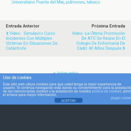
Universitario Puerta del Mar
,
pulmones
,
tabaco
Entrada Anterior
Próxima Entrada
Video.- Simulacro Curso
Video.-La Última Promoción
Incidentes Con Múltiples
De ATS Se Reúne En El
Víctimas En Situaciones De
Colegio De Enfermería De
Catástrofe
Cádiz 40 Años Después
Volver arriba
Uso de cookies
Este sitio web utiliza cookies para que usted tenga la mejor experiencia de
Móvil
Escritorio
usuario. Si continúa navegando está dando su consentimiento para la aceptació
de las mencionadas cookies y la aceptación de nuestra
política de cookies
, pinc
el enlace para mayor información.
plugin cooki
ACEPTAR