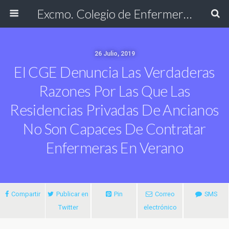
Excmo. Colegio de Enfermería de Cádiz
26 Julio, 2019
El CGE Denuncia Las Verdaderas
Razones Por Las Que Las
Residencias Privadas De Ancianos
No Son Capaces De Contratar
Enfermeras En Verano
Compartir
Publicar en
Pin
Correo
SMS
Twitter
electrónico