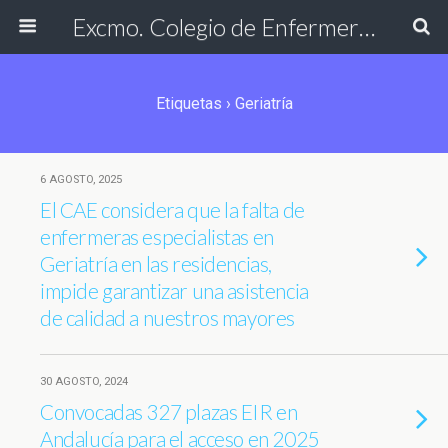
Excmo. Colegio de Enfermería de Cádiz
Etiquetas › Geriatría
6 AGOSTO, 2025
El CAE considera que la falta de
enfermeras especialistas en
Geriatría en las residencias,
impide garantizar una asistencia
de calidad a nuestros mayores
30 AGOSTO, 2024
Convocadas 327 plazas EIR en
Andalucía para el acceso en 2025