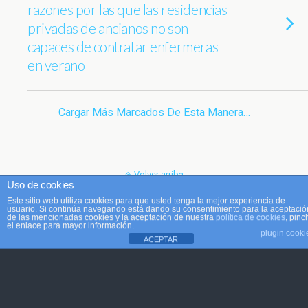
razones por las que las residencias
privadas de ancianos no son
capaces de contratar enfermeras
en verano
Cargar Más Marcados De Esta Manera…
Volver arriba
Uso de cookies
Este sitio web utiliza cookies para que usted tenga la mejor experiencia de
Móvil
Escritorio
usuario. Si continúa navegando está dando su consentimiento para la aceptació
de las mencionadas cookies y la aceptación de nuestra
política de cookies
, pinc
el enlace para mayor información.
plugin cooki
ACEPTAR