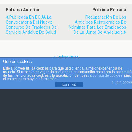
Entrada Anterior
Próxima Entrada
Publicada En BOJA La
Recuperación De Los
Convocatoria Del Nuevo
Anticipos Reintegrables De
Concurso De Traslados Del
Nóminas Para Los Empleados
Servicio Andaluz De Salud
De La Junta De Andalucía
Volver arriba
Uso de cookies
Este sitio web utiliza cookies para que usted tenga la mejor experiencia de
Móvil
Escritorio
usuario. Si continúa navegando está dando su consentimiento para la aceptació
de las mencionadas cookies y la aceptación de nuestra
política de cookies
, pinc
el enlace para mayor información.
plugin cooki
ACEPTAR