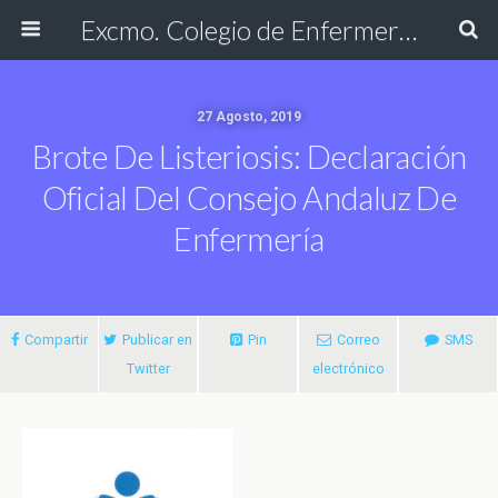
Excmo. Colegio de Enfermería de Cádiz
27 Agosto, 2019
Brote De Listeriosis: Declaración
Oficial Del Consejo Andaluz De
Enfermería
Compartir
Publicar en
Pin
Correo
SMS
Twitter
electrónico