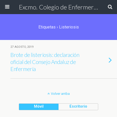
Excmo. Colegio de Enfermería de Cádiz
Etiquetas › Listeriosis
27 AGOSTO, 2019
Brote de listeriosis: declaración
oficial del Consejo Andaluz de
Enfermería
Volver arriba
Móvil
Escritorio