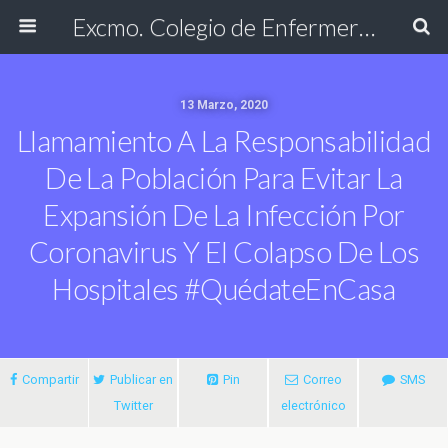
Excmo. Colegio de Enfermería de Cádiz
13 Marzo, 2020
Llamamiento A La Responsabilidad
De La Población Para Evitar La
Expansión De La Infección Por
Coronavirus Y El Colapso De Los
Hospitales #QuédateEnCasa
Compartir
Publicar en
Pin
Correo
SMS
Twitter
electrónico