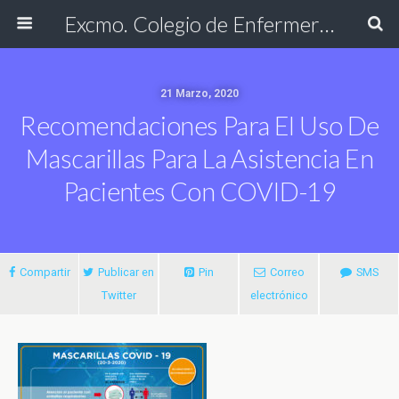
Excmo. Colegio de Enfermería de Cádiz
21 Marzo, 2020
Recomendaciones Para El Uso De
Mascarillas Para La Asistencia En
Pacientes Con COVID-19
Compartir
Publicar en
Pin
Correo
SMS
Twitter
electrónico