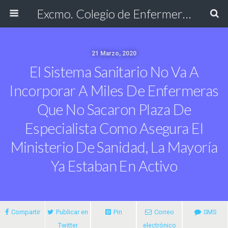
Excmo. Colegio de Enfermería de Cádiz
21 Marzo, 2020
El Sistema Sanitario No Va A
Incorporar A Miles De Enfermeras
Que No Sacaron Plaza De
Especialista Como Asegura El
Ministerio De Sanidad, La Mayoría
Ya Estaban En Activo
Compartir
Publicar en
Pin
Correo
SMS
Twitter
electrónico