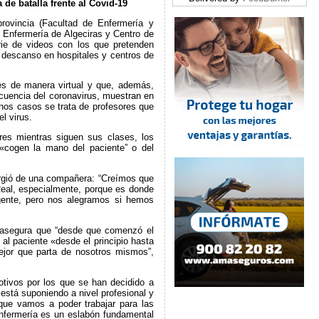
de batalla frente al Covid-19
rovincia (Facultad de Enfermería y
e Enfermería de Algeciras y Centro de
rie de videos con los que pretenden
n descanso en hospitales y centros de
es de manera virtual y que, además,
cuencia del coronavirus, muestran en
unos casos se trata de profesores que
l virus.
res mientras siguen sus clases, los
«cogen la mano del paciente” o del
surgió de una compañera: “Creímos que
 Real, especialmente, porque es donde
 gente, pero nos alegramos si hemos
y asegura que “desde que comenzó el
al paciente «desde el principio hasta
jor que parta de nosotros mismos”,
tivos por los que se han decidido a
 está suponiendo a nivel profesional y
rque vamos a poder trabajar para las
 Enfermería es un eslabón fundamental