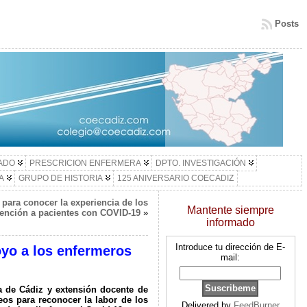
Posts
LADO
PRESCRICION ENFERMERA
DPTO. INVESTIGACIÓN
A
GRUPO DE HISTORIA
125 ANIVERSARIO COECADIZ
para conocer la experiencia de los
Mantente siempre
tención a pacientes con COVID-19
»
informado
Introduce tu dirección de E-
yo a los enfermeros
mail:
ia de Cádiz y extensión docente de
eos para reconocer la labor de los
Delivered by
FeedBurner