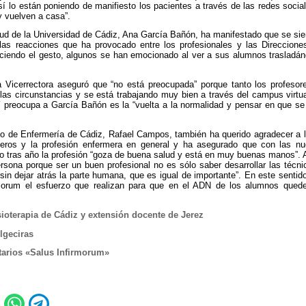
sí lo están poniendo de manifiesto los pacientes a través de las redes soc
y vuelven a casa”.
lud de la Universidad de Cádiz, Ana García Bañón, ha manifestado que se sient
as reacciones que ha provocado entre los profesionales y las Direcciones
iendo el gesto, algunos se han emocionado al ver a sus alumnos trasladánd
 la Vicerrectora aseguró que “no está preocupada” porque tanto los profes
las circunstancias y se está trabajando muy bien a través del campus virtu
 preocupa a García Bañón es la “vuelta a la normalidad y pensar en que s
gio de Enfermería de Cádiz, Rafael Campos, también ha querido agradecer a 
eros y la profesión enfermera en general y ha asegurado que con las n
 tras año la profesión “goza de buena salud y está en muy buenas manos”. A
ona porque ser un buen profesional no es sólo saber desarrollar las técnic
 sin dejar atrás la parte humana, que es igual de importante”. En este sentid
morum el esfuerzo que realizan para que en el ADN de los alumnos quede 
ioterapia de Cádiz y extensión docente de Jerez
lgeciras
tarios «Salus Infirmorum»