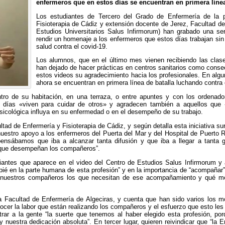
enfermeros que en estos días se encuentran en primera línea 
Los estudiantes de Tercero del Grado de Enfermería de la p
Fisioterapia de Cádiz y extensión docente de Jerez, Facultad d
Estudios Universitarios Salus Infirmorum) han grabado una se
rendir un homenaje a los enfermeros que estos días trabajan si
salud contra el covid-19.
Los alumnos, que en el último mes vienen recibiendo las clas
han dejado de hacer prácticas en centros sanitarios como conse
estos videos su agradecimiento hacia los profesionales. En alg
ahora se encuentran en primera línea de batalla luchando contra e
ro de su habitación, en una terraza, o entre apuntes y con los ordenado
 días «viven para cuidar de otros» y agradecen también a aquellos que 
sicológica influya en su enfermedad o en el desempeño de su trabajo.
ad de Enfermería y Fisioterapia de Cádiz, y según detalla esta iniciativa 
nuestro apoyo a los enfermeros del Puerta del Mar y del Hospital de Puerto
pensábamos que iba a alcanzar tanta difusión y que iba a llegar a tanta
jo que desempeñan los compañeros”.
iantes que aparece en el video del Centro de Estudios Salus Infirmorum 
 en la parte humana de esta profesión” y en la importancia de “acompañar” 
n nuestros compañeros los que necesitan de ese acompañamiento y qué me
 Facultad de Enfermería de Algeciras, y cuenta que han sido varios los mo
nocer la labor que están realizando los compañeros y el esfuerzo que esto les
ar a la gente “la suerte que tenemos al haber elegido esta profesión, po
nuestra dedicación absoluta”. En tercer lugar, quieren reivindicar que “la