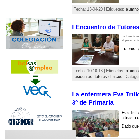
Fecha: 13-04-20 | Etiquetas:
alumno
I Encuentro de Tutores
La Director
el presiden
Tutores, 
Fecha: 10-10-18 | Etiquetas:
alumno
residentes
,
tutores clínicos
| Catego
La enfermera Eva Trill
3º de Primaria
Eva Trill
altruista
Dado que 