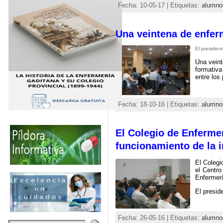
Fecha: 10-05-17 | Etiquetas:
alumno
Una veintena de enfer
El president
Una veint
formativa
entre los
Fecha: 18-10-16 | Etiquetas:
alumno
El Colegio de Enferme
funcionamiento de la i
El Colegi
el Centro
Enfermerí
El presid
Fecha: 26-05-16 | Etiquetas:
alumno