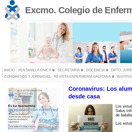
Excmo. Colegio de Enferm
INICIO
VENTANILLA ÚNICA
SECRETARIA
DOCENCIA
DPTO. JURÍ
CONGRESOS Y JORNADAS
REVISTA ENFERMERÍA GADITANA
INSTITU
Coronavirus: Los alum
desde casa
Los estud
Salus Inf
de batalla
Los estud