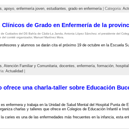
s
,
apoyo
,
enfermería joven
,
estudiantes
,
grado en enfermería
| Categoria:
Act
 Clínicos de Grado en Enfermería de la provinc
a de Cuidados del DS Bahía de Cádiz-La Janda, Antonia López Sánchez; el presidente del Cole
te del comité organizador, Manuel Martínez Mora.
profesores y alumnos se darán cita el próximo 19 de octubre en la Escuela Su
s
,
Atención Familiar y Comunitaria
,
docentes
,
enfermería
,
formación
,
hospital
ria:
Actualidad
|
o ofrece una charla-taller sobre Educación Buc
o es enfermera y trabaja en la Unidad de Salud Mental del Hospital Punta de 
 organiza charlas y talleres que ofrece en Colegios de Educación Infantil e Ins
la caries es una de las enfermedades más frecuentes en la infancia, esta e