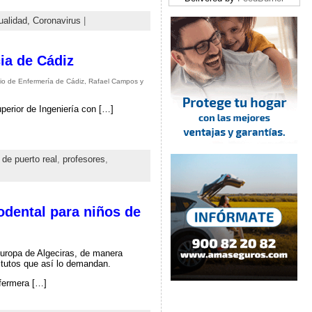
ualidad,
Coronavirus
|
ia de Cádiz
gio de Enfermería de Cádiz, Rafael Campos y
perior de Ingeniería con […]
 de puerto real
,
profesores
,
odental para niños de
Europa de Algeciras, de manera
titutos que así lo demandan.
nfermera […]