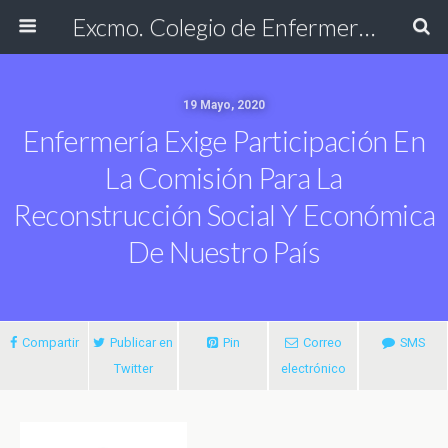
Excmo. Colegio de Enfermería de Cádiz
19 Mayo, 2020
Enfermería Exige Participación En
La Comisión Para La
Reconstrucción Social Y Económica
De Nuestro País
Compartir
Publicar en
Pin
Correo
SMS
Twitter
electrónico