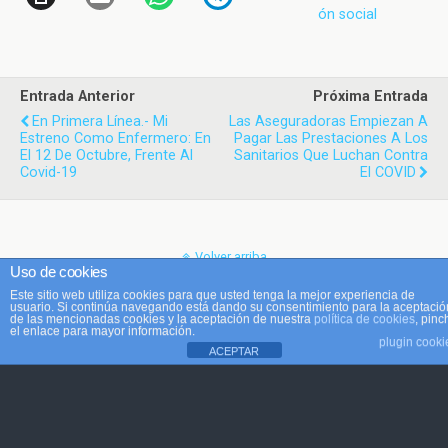
ón social
Entrada Anterior
Próxima Entrada
En Primera Línea.- Mi
Las Aseguradoras Empiezan A
Estreno Como Enfermero: En
Pagar Las Prestaciones A Los
El 12 De Octubre, Frente Al
Sanitarios Que Luchan Contra
Covid-19
El COVID
Volver arriba
Uso de cookies
Este sitio web utiliza cookies para que usted tenga la mejor experiencia de
Móvil
Escritorio
usuario. Si continúa navegando está dando su consentimiento para la aceptació
de las mencionadas cookies y la aceptación de nuestra
política de cookies
, pinc
el enlace para mayor información.
plugin cooki
ACEPTAR