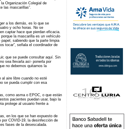
 la Organización Colegial de
 las mascarillas”.
ger a los demás, es lo que se
cuatro y ocho horas. No se
n captar hace que pierdan eficacia.
 porque la mascarilla es un vehículo
papel, sabiendo que la parte limpia
os tocar”, señala el coordinador de
uir, que se puede consultar aquí. Sin
no sea llevarla así- ponerla por
 que no debemos quitarnos la
al aire libre cuando no esté
 no se pueda cumplir con esa
orias, como asma o EPOC, o que están
stos pacientes puedan usar, bajo la
ia protege al usuario frente a
as, en los que se han expuesto de
 por COVID-19, la desinfección de
ntes fases de la desescalada.