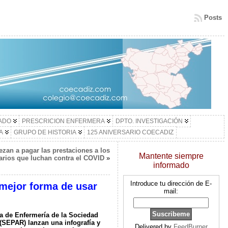
Posts
LADO
PRESCRICION ENFERMERA
DPTO. INVESTIGACIÓN
A
GRUPO DE HISTORIA
125 ANIVERSARIO COECADIZ
zan a pagar las prestaciones a los
Mantente siempre
arios que luchan contra el COVID
»
informado
Introduce tu dirección de E-
mejor forma de usar
mail:
ea de Enfermería de la Sociedad
(SEPAR) lanzan una infografía y
Delivered by
FeedBurner