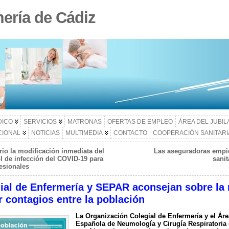
ería de Cádiz
DICO
SERVICIOS
MATRONAS
OFERTAS DE EMPLEO
ÁREA DEL JUBI
CIONAL
NOTICIAS
MULTIMEDIA
CONTACTO
COOPERACIÓN SANITARI
rio la modificación inmediata del
Las aseguradoras empie
 de infección del COVID-19 para
sanit
fesionales
ial de Enfermería y SEPAR aconsejan sobre la 
ar contagios entre la población
La Organización Colegial de Enfermería y el Ár
Española de Neumología y Cirugía Respiratoria 