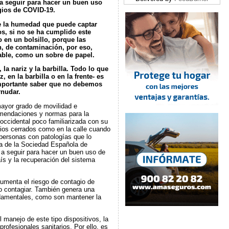
a seguir para hacer un buen uso
gios de COVID-19.
e la humedad que puede captar
s, si no se ha cumplido este
 en un bolsillo, porque las
n, de contaminación, por eso,
able, como un sobre de papel.
 la nariz y la barbilla. Todo lo que
, en la barbilla o en la frente- es
mportante saber que no debemos
rnudar.
mayor grado de movilidad e
omendaciones y normas para la
occidental poco familiarizada con su
acios cerrados como en la calle cuando
personas con patologías que lo
ía de la Sociedad Española de
 a seguir para hacer un buen uso de
ís y la recuperación del sistema
aumenta el riesgo de contagio de
o contagiar. También genera una
ndamentales, como son mantener la
manejo de este tipo dispositivos, la
ofesionales sanitarios. Por ello, es