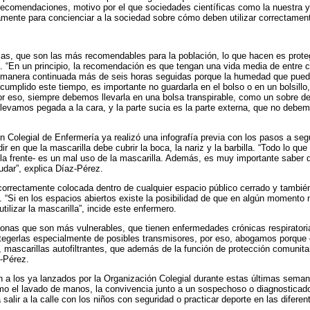
recomendaciones, motivo por el que sociedades científicas como la nuestra y
ente para concienciar a la sociedad sobre cómo deben utilizar correctamente
icas, que son las más recomendables para la población, lo que hacen es prote
 “En un principio, la recomendación es que tengan una vida media de entre 
e manera continuada más de seis horas seguidas porque la humedad que puede
umplido este tiempo, es importante no guardarla en el bolso o en un bolsillo,
r eso, siempre debemos llevarla en una bolsa transpirable, como un sobre de 
e llevamos pegada a la cara, y la parte sucia es la parte externa, que no debem
ón Colegial de Enfermería ya realizó una infografía previa con los pasos a seg
en que la mascarilla debe cubrir la boca, la nariz y la barbilla. “Todo lo que 
en la frente- es un mal uso de la mascarilla. Además, es muy importante saber
nudar”, explica Díaz-Pérez.
correctamente colocada dentro de cualquier espacio público cerrado y también 
d. “Si en los espacios abiertos existe la posibilidad de que en algún momento
lizar la mascarilla”, incide este enfermero.
rsonas que son más vulnerables, que tienen enfermedades crónicas respirat
egerlas especialmente de posibles transmisores, por eso, abogamos porque e
o, mascarillas autofiltrantes, que además de la función de protección comunitar
-Pérez.
a los ya lanzados por la Organización Colegial durante estas últimas seman
o el lavado de manos, la convivencia junto a un sospechoso o diagnosticado
salir a la calle con los niños con seguridad o practicar deporte en las difere