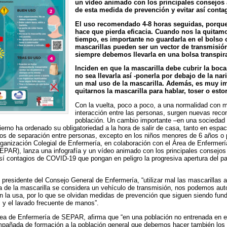
un vídeo animado con los principales consejos 
de esta medida de prevención y evitar así conta
El uso recomendado 4-8 horas seguidas, porqu
hace que pierda eficacia. Cuando nos la quitamo
tiempo, es importante no guardarla en el bolso o
mascarillas pueden ser un vector de transmisió
siempre debemos llevarla en una bolsa transpir
Inciden en que la mascarilla debe cubrir la boca,
no sea llevarla así -ponerla por debajo de la nariz
un mal uso de la mascarilla. Además, es muy i
quitarnos la mascarilla para hablar, toser o esto
Con la vuelta, poco a poco, a una normalidad con 
interacción entre las personas, surgen nuevas rec
población. Un cambio importante –en una sociedad 
ierno ha ordenado su obligatoriedad a la hora de salir de casa, tanto en esp
ros de separación entre personas, excepto en los niños menores de 6 años o 
ganización Colegial de Enfermería, en colaboración con el Área de Enfermer
EPAR), lanza una infografía y un vídeo animado con los principales consejos
sí contagios de COVID-19 que pongan en peligro la progresiva apertura del pa
presidente del Consejo General de Enfermería, “utilizar mal las mascarillas 
a de la mascarilla se considera un vehículo de transmisión, nos podemos aut
en la usa, por lo que se olvidan medidas de prevención que siguen siendo fu
 y el lavado frecuente de manos”.
ea de Enfermería de SEPAR, afirma que “en una población no entrenada en el 
mpañada de formación a la población general que debemos hacer también los pr