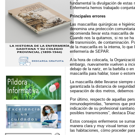
fundamental la divulgación de estas 
Enfermería hemos trabajado conjuntam
Principales errores
Las mascarillas quirúrgicas e higién
denomina una protección comunitaria.
recomienda llevar esta mascarilla d
Cuando nos la quitamos, si no se ha c
de transmisión, de contaminación. Po
de la mascarilla es la interna, lo qu
enfermería de SEPAR.
A la hora de colocarla, la Organizaci
embargo, nuevamente vuelven a incidir 
debajo de la nariz, en la barbilla o 
mascarilla para hablar, toser o estor
La mascarilla debe llevarse siempre 
garantizada la distancia de segurida
separación de dos metros, debemos uti
Por último, respecto de aquellas pe
inmunodeprimidas, “tenemos que prot
indicación de su profesional sanitari
posibles transmisores”, destaca Díaz
Estos consejos enfermeros se suman 
manera clara y muy visual temas com
las habitaciones, cómo proceder para 