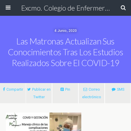
Excmo. Colegio de Enfermería de Cádiz
4 Junio, 2020
Las Matronas Actualizan Sus
Conocimientos Tras Los Estudios
Realizados Sobre El COVID-19
Compartir
Publicar en
Pin
Correo
SMS
Twitter
electrónico