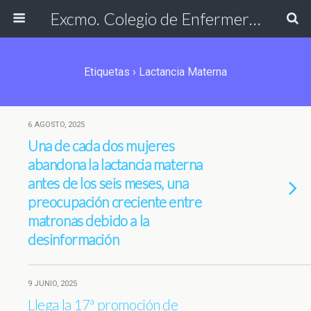
Excmo. Colegio de Enfermería de Cádiz
Etiquetas › Lactancia Materna
6 AGOSTO, 2025
Una de cada dos
mujeres
abandona la lactancia materna
antes de los
seis
meses
,
una
preocupación creciente entre
matronas
debido a la
desinformación
9 JUNIO, 2025
Llega la 17ª promoción de