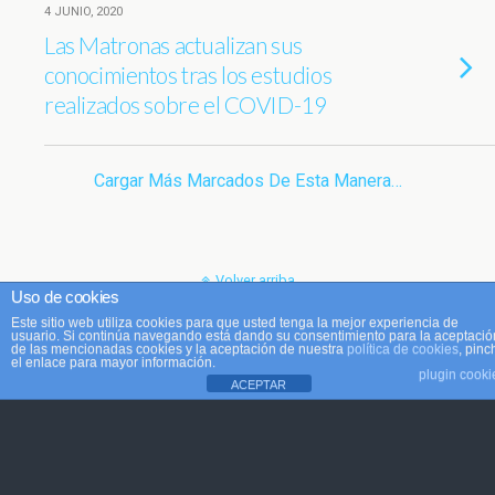
4 JUNIO, 2020
Las Matronas actualizan sus
conocimientos tras los estudios
realizados sobre el COVID-19
Cargar Más Marcados De Esta Manera…
Volver arriba
Uso de cookies
Este sitio web utiliza cookies para que usted tenga la mejor experiencia de
Móvil
Escritorio
usuario. Si continúa navegando está dando su consentimiento para la aceptació
de las mencionadas cookies y la aceptación de nuestra
política de cookies
, pinc
el enlace para mayor información.
plugin cooki
ACEPTAR