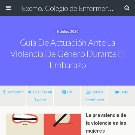
Excmo. Colegio de Enfermería de Cádiz
6 Julio, 2020
Guía De Actuación Ante La
Violencia De Género Durante El
Embarazo
Compartir
Publicar en
Pin
Correo
SMS
Twitter
electrónico
La prevalencia de
la violencia en las
mujeres