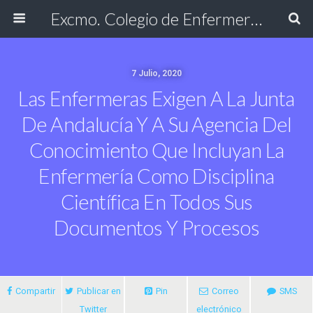
Excmo. Colegio de Enfermería de Cádiz
7 Julio, 2020
Las Enfermeras Exigen A La Junta
De Andalucía Y A Su Agencia Del
Conocimiento Que Incluyan La
Enfermería Como Disciplina
Científica En Todos Sus
Documentos Y Procesos
Compartir
Publicar en
Pin
Correo
SMS
Twitter
electrónico