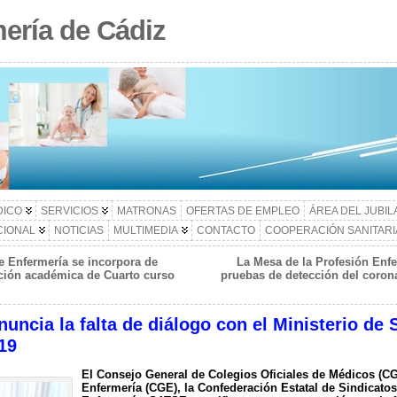
ería de Cádiz
DICO
SERVICIOS
MATRONAS
OFERTAS DE EMPLEO
ÁREA DEL JUBI
CIONAL
NOTICIAS
MULTIMEDIA
CONTACTO
COOPERACIÓN SANITARI
de Enfermería se incorpora de
La Mesa de la Profesión Enfe
ción académica de Cuarto curso
pruebas de detección del corona
nuncia la falta de diálogo con el Ministerio de
19
El Consejo General de Colegios Oficiales de Médicos (C
Enfermería (CGE), la Confederación Estatal de Sindicato