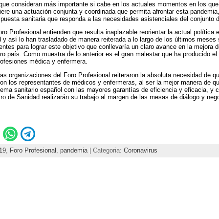
 que consideran más importante si cabe en los actuales momentos en los que
ere una actuación conjunta y coordinada que permita afrontar esta pandemia, y
puesta sanitaria que responda a las necesidades asistenciales del conjunto d
ro Profesional entienden que resulta inaplazable reorientar la actual polític
 y así lo han trasladado de manera reiterada a lo largo de los últimos meses 
tentes para lograr este objetivo que conllevaría un claro avance en la mejora d
tro país. Como muestra de lo anterior es el gran malestar que ha producido e
profesiones médica y enfermera.
las organizaciones del Foro Profesional reiteraron la absoluta necesidad de q
 con los representantes de médicos y enfermeras, al ser la mejor manera de
tema sanitario español con las mayores garantías de eficiencia y eficacia, y 
ro de Sanidad realizarán su trabajo al margen de las mesas de diálogo y neg
19
,
Foro Profesional
,
pandemia
| Categoria:
Coronavirus