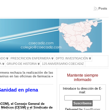
Posts
LADO
PRESCRICION ENFERMERA
DPTO. INVESTIGACIÓN
A
GRUPO DE HISTORIA
125 ANIVERSARIO COECADIZ
rmera rechaza la realización de las
Mantente siempre
virus en las oficinas de farmacia
»
informado
Introduce tu dirección de E-
 Sanidad en plena
mail:
GCOM), el Consejo General de
s Médicos (CESM) y el Sindicato de
Delivered by
FeedBurner