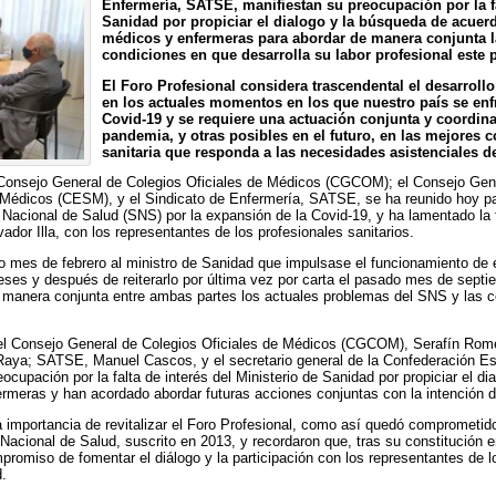
Enfermería, SATSE, manifiestan su preocupación por la fal
Sanidad por propiciar el dialogo y la búsqueda de acuer
médicos y enfermeras para
abordar de manera conjunta l
condiciones en que desarrolla su labor profesional este p
El Foro Profesional
considera trascendental el desarrollo
en los actuales momentos en los que nuestro país se enf
Covid-19 y se requiere una actuación conjunta y coordina
pandemia, y otras posibles en el futuro, en las mejores 
sanitaria que responda a las necesidades asistenciales d
l Consejo General de Colegios Oficiales de Médicos (CGCOM); el Consejo Gen
Médicos (CESM), y el Sindicato de Enfermería, SATSE, se ha reunido hoy para 
Nacional de Salud (SNS) por la expansión de la Covid-19, y ha lamentado la 
ador Illa, con los representantes de los profesionales sanitarios.
o mes de febrero al ministro de Sanidad que impulsase el funcionamiento de 
 meses y después de reiterarlo por última vez por carta el pasado mes de sept
 manera conjunta entre ambas partes los actuales problemas del SNS y las co
 del Consejo General de Colegios Oficiales de Médicos (CGCOM), Serafín Rom
Raya; SATSE, Manuel Cascos, y el secretario general de la Confederación E
ocupación por la falta de interés del Ministerio de Sanidad por propiciar el 
meras y han acordado abordar futuras acciones conjuntas con la intención de 
la importancia de revitalizar el Foro Profesional, como así quedó comprometido
 Nacional de Salud, suscrito en 2013, y recordaron que, tras su constitución
romiso de fomentar el diálogo y la participación con los representantes de lo
.