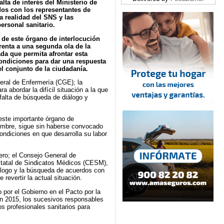
ta de interés del Ministerio de
dos con los representantes de
a realidad del SNS y las
ersonal sanitario.
 de este órgano de interlocución
renta a una segunda ola de la
da que permita afrontar esta
condiciones para dar una respuesta
el conjunto de la ciudadanía.
eral de Enfermería (CGE); la
abordar la difícil situación a la que
falta de búsqueda de diálogo y
este importante órgano de
iembre, sigue sin haberse convocado
ndiciones en que desarrolla su labor
ero; el Consejo General de
statal de Sindicatos Médicos (CESM),
dialogo y la búsqueda de acuerdos con
revertir la actual situación.
 por el Gobierno en el Pacto por la
 en 2015, los sucesivos responsables
s profesionales sanitarios para